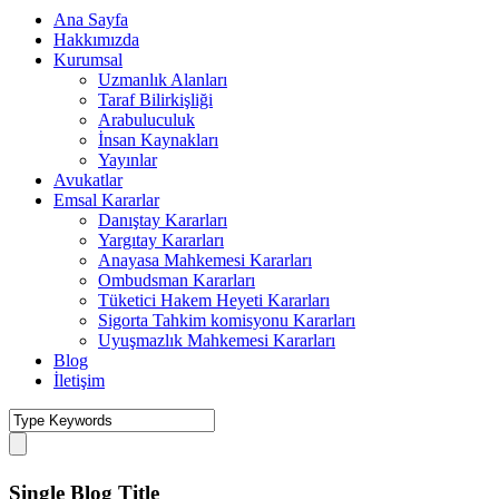
Ana Sayfa
Hakkımızda
Kurumsal
Uzmanlık Alanları
Taraf Bilirkişliği
Arabuluculuk
İnsan Kaynakları
Yayınlar
Avukatlar
Emsal Kararlar
Danıştay Kararları
Yargıtay Kararları
Anayasa Mahkemesi Kararları
Ombudsman Kararları
Tüketici Hakem Heyeti Kararları
Sigorta Tahkim komisyonu Kararları
Uyuşmazlık Mahkemesi Kararları
Blog
İletişim
Single Blog Title