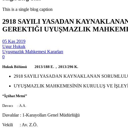
This is a single blog caption
2918 SAYILI YASADAN KAYNAKLANA
GEREKTIĞI UYUŞMAZLIK MAHKEMESİ
05 Kas 2019
Ugur Hukuk
Uyuşmazlık Mahkemesi Kararları
0
Hukuk Bölümü 2013/188 E. , 2013/296 K.
2918 SAYILI YASADAN KAYNAKLANAN SORUMLULU
UYUŞMAZLIK MAHKEMESİNİN KURULUŞ VE İŞLEYİŞİ
“İçtihat Metni”
Adalet Bakanlığı Bilgi İşlem Dairesi Başkanlığınca hazırlanmıştı
Davacı : A.A.
Davalılar : 1-Karayolları Genel Müdürlüğü
Vekili : Av. Z.Ö.