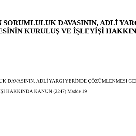
N SORUMLULUK DAVASININ, ADLİ YA
NİN KURULUŞ VE İŞLEYİŞİ HAKKINDA
K DAVASININ, ADLİ YARGI YERİNDE ÇÖZÜMLENMESI GE
 HAKKINDA KANUN (2247) Madde 19
r. İzinsiz olarak kopyalanması ve dağıtılması hukuki sorumluluk gerektirir.