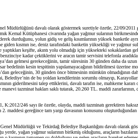
el Müdürlüğünü davalı olarak göstermek suretiyle özetle, 22/09/2011 
mık Kemal Kütüphanesi civarında yağan yağmur sularının birikmesinden d
ederek durduğunu, yolun gidiş ve geliş kısımlarının yüksek banketle ayrı
ine giden kısmın ise, deniz tarafındaki banketin yüksekliği ve yağmur su
e yaptıkları keşifte, akıntı yolu olmadığı için yüksekteki sokaklardan ge
 benzinciye kadar çektiklerini ve aracın tamir servisini telefonla aradı
nya’dan gelmesi gerekeceğinin, tamir süresinin 30 günden daha da uzun s
asar bedelinin kesin tespitinin yapılamayacağının bildirilmesi üzerine
ya’dan geleceğinin, 30 günden önce bitmesinin mümkün olmadığının daha
ni, Belediye’nin de bu yoldan kendilerinin sorumlu olmayıp, Karayolları
smının giderilmesini talep ettiklerini, davalı tarafın ise, mahkeme karar
le manevi tazminat hakları saklı tutarak, 20.260 TL. maddi zararlarının, 
K:2012/246 sayı ile özetle, olayda, maddi tazminatı gerektiren haksız
. maddesi gereğince tam yargı davasının konusunu oluşturduğundan bah
 Genel Müdürlüğü ve Tekirdağ Belediye Başkanlığını davalı olarak göst
ğu yerde, yağan yağmur sularının birikmiş olduğunu, araçların bazılarını
n o kısmının tamamen su dolduğunu ve gelen araçların hareket edemedikl