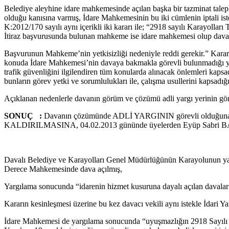
Belediye aleyhine idare mahkemesinde açılan başka bir tazminat talep
olduğu kanısına varmış, İdare Mahkemesinin bu iki cümlenin iptali 
K:2012/170 sayılı aynı içerikli iki kararı ile; “2918 sayılı Karayoll
İtiraz başvurusunda bulunan mahkeme ise idare mahkemesi olup davay
Başvurunun Mahkeme’nin yetkisizliği nedeniyle reddi gerekir.” Karar
konuda İdare Mahkemesi’nin davaya bakmakla görevli bulunmadığı yol
trafik güvenliğini ilgilendiren tüm konularda alınacak önlemleri kapsadı
bunların görev yetki ve sorumlulukları ile, çalışma usullerini kapsadı
Açıklanan nedenlerle davanın görüm ve çözümü adli yargı yerinin göre
SONUÇ :
Davanın çözümünde ADLİ YARGININ görevli olduğuna,
KALDIRILMASINA, 04.02.2013 gününde üyelerden Eyüp Sabr
Davalı Belediye ve Karayolları Genel Müdürlüğünün Karayolunun yapı
Derece Mahkemesinde dava açılmış,
Yargılama sonucunda “idarenin hizmet kusuruna dayalı açılan davaların
Kararın kesinleşmesi üzerine bu kez davacı vekili aynı istekle İdari Y
İdare Mahkemesi de yargılama sonucunda “uyuşmazlığın 2918 Sayılı Y