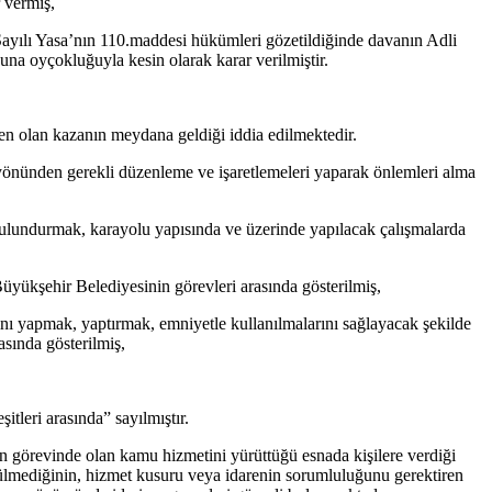
 vermiş,
ılı Yasa’nın 110.maddesi hükümleri gözetildiğinde davanın Adli
na oyçokluğuyla kesin olarak karar verilmiştir.
 olan kazanın meydana geldiği iddia edilmektedir.
nünden gerekli düzenleme ve işaretlemeleri yaparak önlemleri alma
lundurmak, karayolu yapısında ve üzerinde yapılacak çalışmalarda
yükşehir Belediyesinin görevleri arasında gösterilmiş,
nı yapmak, yaptırmak, emniyetle kullanılmalarını sağlayacak şekilde
sında gösterilmiş,
itleri arasında” sayılmıştır.
 görevinde olan kamu hizmetini yürüttüğü esnada kişilere verdiği
lmediğinin, hizmet kusuru veya idarenin sorumluluğunu gerektiren