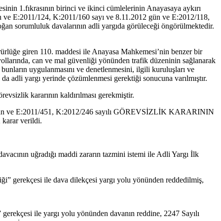
nin 1.fıkrasının birinci ve ikinci cümlelerinin Anayasaya aykırı
ün ve E:2011/124, K:2011/160 sayı ve 8.11.2012 gün ve E:2012/118,
doğan sorumluluk davalarının adli yargıda görüleceği öngörülmektedir.
rürlüğe giren 110. maddesi ile Anayasa Mahkemesi’nin benzer bir
llarında, can ve mal güvenliği yönünden trafik düzeninin sağlanarak
, bunların uygulanmasını ve denetlenmesini, ilgili kuruluşları ve
n da adli yargı yerinde çözümlenmesi gerektiği sonucuna varılmıştır.
vsizlik kararının kaldırılması gerekmiştir.
2 gün ve E:2011/451, K:2012/246 sayılı GÖREVSİZLİK KARARININ
ar verildi.
ının uğradığı maddi zararın tazmini istemi ile Adli Yargı İlk
iği” gerekçesi ile dava dilekçesi yargı yolu yönünden reddedilmiş,
gerekçesi ile yargı yolu yönünden davanın reddine, 2247 Sayılı