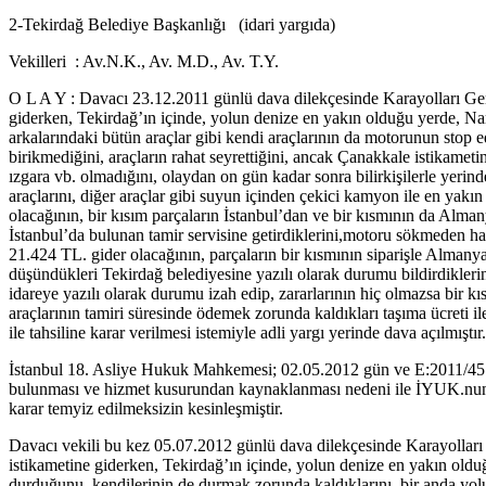
2-Tekirdağ Belediye Başkanlığı (idari yargıda)
Vekilleri : Av.N.K., Av. M.D., Av. T.Y.
O L A Y : Davacı 23.12.2011 günlü dava dilekçesinde Karayolları Gen
giderken, Tekirdağ’ın içinde, yolun denize en yakın olduğu yerde, Na
arkalarındaki bütün araçlar gibi kendi araçlarının da motorunun stop 
birikmediğini, araçların rahat seyrettiğini, ancak Ça­nakkale istikamet
ızgara vb. olmadığını, olaydan on gün kadar sonra bilirkişilerle yerind
araçlarını, diğer araçlar gibi suyun içinden çekici kamyon ile en yakın
olacağının, bir kısım parçaların İstanbul’dan ve bir kısmının da Alma
İstanbul’da bulunan tamir servisine getirdiklerini,motoru sökmeden h
21.424 TL. gider olacağının, parçaların bir kısmının siparişle Alman
düşündükleri Tekirdağ belediyesine yazılı olarak durumu bildirdikleri
idareye yazılı olarak durumu izah edip, zararlarının hiç olmazsa bir kı
araçlarının tamiri süresin­de ödemek zorunda kaldıkları taşıma ücreti i
ile tahsiline karar verilmesi istemiyle adli yargı yerinde dava açılmıştır.
İstanbul 18. Asliye Hukuk Mahkemesi; 02.05.2012 gün ve E:2011/451, 
bulunması ve hizmet kusurundan kaynaklanması nedeni ile İYUK.nun 2
karar temyiz edilmeksizin kesinleşmiştir.
Davacı vekili bu kez 05.07.2012 günlü dava dilekçesinde Karayolları
istikametine giderken, Tekirdağ’ın içinde, yolun denize en yakın oldu
durduğunu, kendilerinin de durmak zorunda kaldıklarını, bir anda yolu