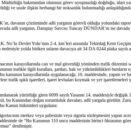
l Müdürlüğü bakımından olumsuz görev uyuşmazlığı doğduğu, idari yarg
iği ve usule ilişkin herhangi bir noksanlık bulunmadığı anlaşıldığından
vanın çözümünde adli yargının görevli olduğu yolundaki raporu ile
da adli yargının, Danıştay Savcısı Tuncay DÜNDAR’ın ise davada idar
. No’lu Devlet Yolu’nun 2-4. km’leri arasında Tekirdağ Kent Geçişinde
edeniyle yolda biriken suların davacıya ait 34 DA 0244 plaka sayılı ara
ının karayollarında can ve mal güvenliği yönünden trafik düzenini sağ
un trafikle ilgili kuralları, şartları, hak ve yükümlülükleri bunların u
ve bu kanunun karayollarında uygulanacağı; 10. maddesinde, yapım ve ba
 trafik ışıklı işaretleri, işaret levhaları koymak ve yer işaretlemeleri
lanarak yürürlüğe giren 6099 sayılı Yasanın 14. maddesiyle değişik 1
rı dahil, bu Kanundan doğan sorumluluk davaları, adli yargıda görülür. 
 bu Kanun hükümleri uygulanır.
sigortacının merkez veya şubesinin veya sigorta sözleşmesini yapan ace
desinde de “Bu Kanunun 110 uncu maddesinin birinci fıkrasının göreve 
maz” denilmiştir.