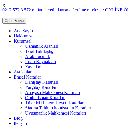
);
0212 572 3 572
online ücretli danışma
/
online randevu
/
ONLİNE 
Open Menu
Ana Sayfa
Hakkımızda
Kurumsal
Uzmanlık Alanları
Taraf Bilirkişliği
Arabuluculuk
İnsan Kaynakları
Yayınlar
Avukatlar
Emsal Kararlar
Danıştay Kararları
Yargıtay Kararları
Anayasa Mahkemesi Kararları
Ombudsman Kararları
Tüketici Hakem Heyeti Kararları
Sigorta Tahkim komisyonu Kararları
Uyuşmazlık Mahkemesi Kararları
Blog
İletişim