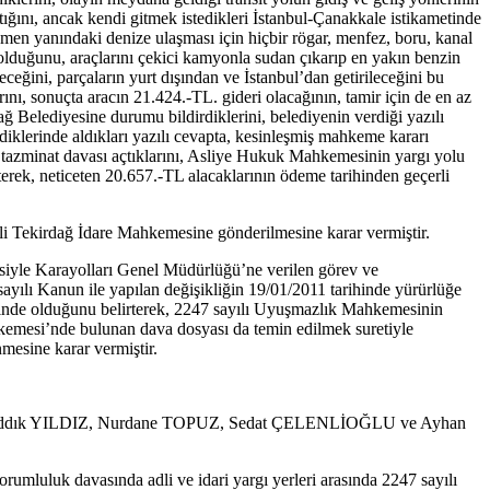
ığını, ancak kendi gitmek istedikleri İstanbul-Çanakkale istikametinde
emen yanındaki denize ulaşması için hiçbir rögar, menfez, boru, kanal
 olduğunu, araçlarını çekici kamyonla sudan çıkarıp en yakın benzin
eğini, parçaların yurt dışından ve İstanbul’dan getirileceğini bu
nı, sonuçta aracın 21.424.-TL. gideri olacağının, tamir için de en az
ğ Belediyesine durumu bildirdiklerini, belediyenin verdiği yazılı
iklerinde aldıkları yazılı cevapta, kesinleşmiş mahkeme kararı
i tazminat davası açtıklarını, Asliye Hukuk Mahkemesinin yargı yolu
terek, neticeten 20.657.-TL alacaklarının ödeme tarihinden geçerli
li Tekirdağ İdare Mahkemesine gönderilmesine karar vermiştir.
siyle Karayolları Genel Müdürlüğü’ne verilen görev ve
ayılı Kanun ile yapılan değişikliğin 19/01/2011 tarihinde yürürlüğe
lerinde olduğunu belirterek, 2247 sayılı Uyuşmazlık Mahkemesinin
kemesi’nde bulunan dava dosyası da temin edilmek suretiyle
esine karar vermiştir.
Sıddık YILDIZ, Nurdane TOPUZ, Sedat ÇELENLİOĞLU ve Ayhan
mluluk davasında adli ve idari yargı yerleri arasında 2247 sayılı