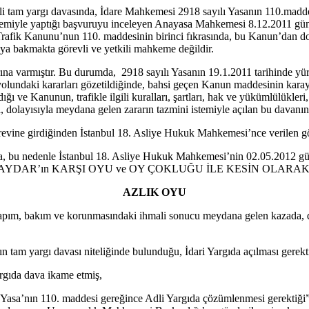
li tam yargı davasında, İdare Mahkemesi 2918 sayılı Yasanın 110.maddesi
istemiyle yaptığı başvuruyu inceleyen Anayasa Mahkemesi 8.12.2011 g
arı Trafik Kanunu’nun 110. maddesinin birinci fıkrasında, bu Kanun’dan 
a bakmakta görevli ve yetkili mahkeme değildir.
ına varmıştır. Bu durumda, 2918 sayılı Yasanın 19.1.2011 tarihinde yü
undaki kararları gözetildiğinde, bahsi geçen Kanun maddesinin karayo
ğı ve Kanunun, trafikle ilgili kuralları, şartları, hak ve yükümlülükleri
ğı, dolayısıyla meydana gelen zararın tazmini istemiyle açılan bu davanı
vine girdiğinden İstanbul 18. Asliye Hukuk Mahkemesi’nce verilen göre
 bu nedenle İstanbul 18. Asliye Hukuk Mahkemesi’nin 02.05.201
i BAYDAR’ın KARŞI OYU ve OY ÇOKLUĞU İLE KESİN OLARAK kar
AZLIK OYU
m, bakım ve korunmasındaki ihmali sonucu meydana gelen kazada, davac
 tam yargı davası niteliğinde bulunduğu, İdari Yargıda açılması gerekt
argıda dava ikame etmiş,
asa’nın 110. maddesi gereğince Adli Yargıda çözümlenmesi gerektiği” 