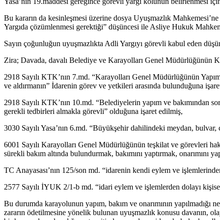
Yasa’nın 19.maddesi gereğince görevli yargı kolunun belirlenmesi i
Bu kararın da kesinleşmesi üzerine dosya Uyuşmazlık Mahkemesi’ne 
Yargıda çözümlenmesi gerektiği” düşüncesi ile Asliye Hukuk Mahkemesi
Sayın çoğunluğun uyuşmazlıkta Adli Yargıyı görevli kabul eden düşün
Zira; Davada, davalı Belediye ve Karayolları Genel Müdürlüğünün Ka
2918 Sayılı KTK’nın 7.md. “Karayolları Genel Müdürlüğünün Yapım v
ve aldırmanın” İdarenin görev ve yetkileri arasında bulunduğuna işaret
2918 Sayılı KTK’nın 10.md. “Belediyelerin yapım ve bakımından soru
gerekli tedbirleri almakla görevli” olduğuna işaret edilmiş,
3030 Sayılı Yasa’nın 6.md. “Büyükşehir dahilindeki meydan, bulvar, 
6001 Sayılı Karayolları Genel Müdürlüğünün teşkilat ve görevleri ha
sürekli bakım altında bulundurmak, bakımını yaptırmak, onarımını yap
TC Anayasası’nın 125/son md. “idarenin kendi eylem ve işlemlerind
2577 Sayılı İYUK 2/1-b md. “idari eylem ve işlemlerden dolayı kişisel ha
Bu durumda karayolunun yapım, bakım ve onarımının yapılmadığı neden
zararın ödetilmesine yönelik bulunan uyuşmazlık konusu davanın, ol