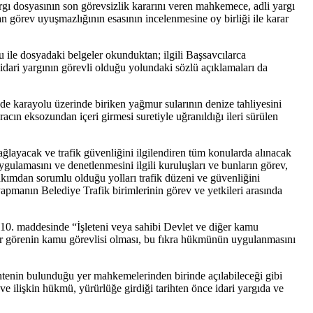
ı dosyasının son görevsizlik kararını veren mahkemece, adli yargı
 görev uyuşmazlığının esasının incelenmesine oy birliği ile karar
 dosyadaki belgeler okunduktan; ilgili Başsavcılarca
i yargının görevli olduğu yolundaki sözlü açıklamaları da
 karayolu üzerinde biriken yağmur sularının denize tahliyesini
cın eksozundan içeri girmesi suretiyle uğranıldığı ileri sürülen
layacak ve trafik güvenliğini ilgilendiren tüm konularda alınacak
ygulamasını ve denetlenmesini ilgili kuruluşları ve bunların görev,
kımdan sorumlu olduğu yolları trafik düzeni ve güvenliğini
 yapmanın Belediye Trafik birimlerinin görev ve yetkileri arasında
10. maddesinde “İşleteni veya sahibi Devlet ve diğer kamu
Zarar görenin kamu görevlisi olması, bu fıkra hükmünün uygulanmasını
ntenin bulunduğu yer mahkemelerinden birinde açılabileceği gibi
ilişkin hükmü, yürürlüğe girdiği tarihten önce idari yargıda ve