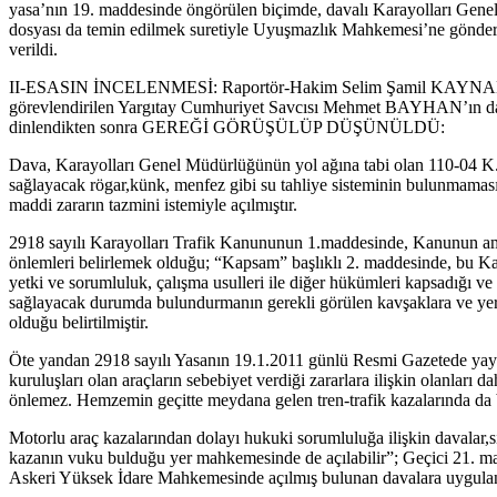
yasa’nın 19. maddesinde öngörülen biçimde, davalı Karayolları Gene
dosyası da temin edilmek suretiyle Uyuşmazlık Mahkemesi’ne gönderild
verildi.
II-ESASIN İNCELENMESİ: Raportör-Hakim Selim Şamil KAYNAK’ın, da
görevlendirilen Yargıtay Cumhuriyet Savcısı Mehmet BAYHAN’ın dava
dinlendikten sonra GEREĞİ GÖRÜŞÜLÜP DÜŞÜNÜLDÜ:
Dava, Karayolları Genel Müdürlüğünün yol ağına tabi olan 110-04 K.K
sağlayacak rögar,künk, menfez gibi su tahliye sisteminin bulunmaması n
maddi zararın tazmini istemiyle açılmıştır.
2918 sayılı Karayolları Trafik Kanununun 1.maddesinde, Kanunun amac
önlemleri belirlemek olduğu; “Kapsam” başlıklı 2. maddesinde, bu Kanun
yetki ve sorumluluk, çalışma usulleri ile diğer hükümleri kapsadığı 
sağlayacak durumda bulundurmanın gerekli görülen kavşaklara ve yerlere
olduğu belirtilmiştir.
Öte yandan 2918 sayılı Yasanın 19.1.2011 günlü Resmi Gazetede yayım
kuruluşları olan araçların sebebiyet verdiği zararlara ilişkin olanla
önlemez. Hemzemin geçitte meydana gelen tren-trafik kazalarında da
Motorlu araç kazalarından dolayı hukuki sorumluluğa ilişkin davalar,
kazanın vuku bulduğu yer mahkemesinde de açılabilir”; Geçici 21. mad
Askeri Yüksek İdare Mahkemesinde açılmış bulunan davalara uygulan