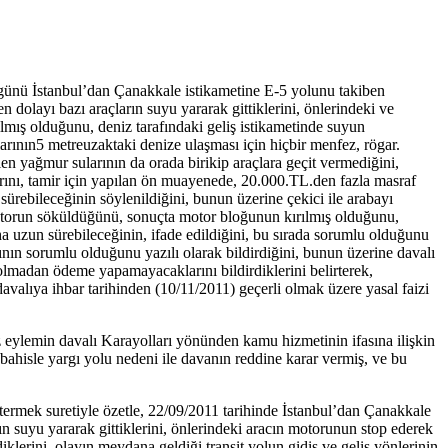
günü İstanbul’dan Çanakkale istikametine E-5 yolunu takiben
olayı bazı araçların suyu yararak gittiklerini, önlerindeki ve
lmış olduğunu, deniz tarafındaki geliş istikametinde suyun
larının5 metreuzaktaki denize ulaşması için hiçbir menfez, rögar.
len yağmur sularının da orada birikip araçlara geçit vermediğini,
klarını, tamir için yapılan ön muayenede, 20.000.TL.den fazla masraf
ürebileceğinin söylenildiğini, bunun üzerine çekici ile arabayı
 motorun söküldüğünü, sonuçta motor bloğunun kırılmış olduğunu,
 uzun sürebileceğinin, ifade edildiğini, bu sırada sorumlu olduğunu
nın sorumlu olduğunu yazılı olarak bildirdiğini, bunun üzerine davalı
ı olmadan ödeme yapamayacaklarını bildirdiklerini belirterek,
davalıya ihbar tarihinden (10/11/2011) geçerli olmak üzere yasal faizi
 eylemin davalı Karayolları yönünden kamu hizmetinin ifasına ilişkin
isle yargı yolu nedeni ile davanın reddine karar vermiş, ve bu
ermek suretiyle özetle, 22/09/2011 tarihinde İstanbul’dan Çanakkale
n suyu yararak gittiklerini, önlerindeki aracın motorunun stop ederek
erini, olayın meydana geldiği transit yolun gidiş ve geliş yönlerinin