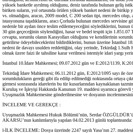
yüksek banketle ayrılmış olduğunu, deniz tarafında bulunan geliş isti
biriken suların, yol ortasında örülen yüksek banket nedeni ile birikip
vs. olmadığını, aracın, 2009 model, C 200 sedan tipi, mercedes olup, 
istasyonuna taşıdıklarını, aracı Çorluda bulunan mercedes servisine gö
nedenle bir aydan önce teslim edilemeyeceğini söylediklerini, bunun üz
30 gün geçeceğinin söylendiğini, hasar ve bedel tespiti için 1.851.07
cevapta, sorumlu olanın Karayolları olduğunu ve kendilerinin sorumlu
getirilirse ödeyebileceklerini bildirdiklerini, bunun üzerine İstanbu
nedeni ile davayı usulden reddettiğini, olay yerinde, Tekirdağ 1.Sulh 
olmak üzere faizi ile tahsiline karar verilmesi istemiyle idari yargı yer
İstanbul 10.İdare Mahkemesi; 09.07.2012 gün ve E:2012/1139, K:2012/
Tekirdağ İdare Mahkemesi; 06.11.2012 gün, E:2012/1095 sayı ile özet
sorumlulukların gereği gibi ifa edilip edilmediği noktasında ortaya ç
girmesi sonrasında idarelerin bu tür kusurlarından kaynaklanan tazmin
Kuruluş ve İşleyişi Hakkında Kanunun 19. maddesi uyarınca görevli y
Uyuşmazlık Mahkemesine gönderilmesine ve dosyanın incelenmesinin 
İNCELEME VE GEREKÇE :
Uyuşmazlık Mahkemesi Hukuk Bölümü’nün, Serdar ÖZGÜLDÜR’ün
AKARSU’nun katılımlarıyla yapılan 04.02.2013 günlü toplantısında:
l-İLK İNCELEME: Dosya üzerinde 2247 sayılı Yasa’nın 27. maddesi uya