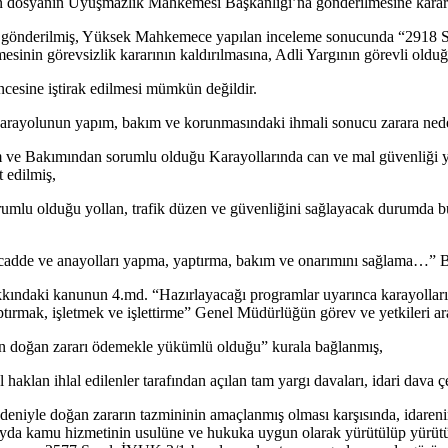
çin dosyanın Uyuşmazlık Mahkemesi Başkanlığı’na gönderilmesine karar
gönderilmiş, Yüksek Mahkemece yapılan inceleme sonucunda “2918 Say
nin görevsizlik kararının kaldırılmasına, Adli Yargının görevli olduğu
cesine iştirak edilmesi mümkün değildir.
rayolunun yapım, bakım ve korunmasındaki ihmali sonucu zarara neden
e Bakımından sorumlu olduğu Karayollarında can ve mal güvenliği yö
 edilmiş,
mlu olduğu yollan, trafik düzen ve güvenliğini sağlayacak durumda bu
cadde ve anayolları yapma, yaptırma, bakım ve onarımını sağlama…” Bü
kkındaki kanunun 4.md. “Hazırlayacağı programlar uyarınca karayolları
tırmak, işletmek ve işlettirme” Genel Müdürlüğün görev ve yetkileri ara
en doğan zararı ödemekle yükümlü olduğu” kurala bağlanmış,
klan ihlal edilenler tarafından açılan tam yargı davaları, idari dava çeş
iyle doğan zararın tazmininin amaçlanmış olması karşısında, idarenin
ayda kamu hizmetinin usulüne ve hukuka uygun olarak yürütülüp yürütü