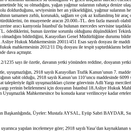
kametinde hiç su olmadığını, yağan yağmur sularının rahatça denize ulaşt
 yolu doldurduğunu, seviyesinin her an yükseldiğini, yağmur sularının h
altının tamamen zırhlı, korunaklı, sağlam ve çok az kullanılmış bir araç
türdüklerini, ön muayenede aracın 20.000.-TL. den fazla masrafı olabilec
erine aracı kamyonla İstanbul’da bulunan mercedes servisine taşıdıkları
 TL. ödediklerini, bunun üzerine sorumlu olduğunu düşündükleri Tekirda
 olmadığını bildirdiğini, Karayolları Genel Müdürlüğüne durumu bildird
l 18. Asliye Hukuk Mahkemesinin 20011/451 Esas sayılı dosyası ile madd
Hukuk mahkemesinin 2012/11 Diş dosyası ile tespit yaptırdıklarını belir
inde dava açmıştır.
1235 sayı ile özetle, davanın yetki yönünden reddine, dosyanın yetki
le, uyuşmazlığın, 2918 sayılı Karayolları Trafik Kanun’unun 7. madde
ıktığının sabit olduğu, 2918 sayılı Kanun’un 110’uncu maddesinde 6099 s
at talepleriyle ilgili uyuşmazlıkları çözme görevinin Adli Yargı merci
argı yerinin belirlenmesi için dosyanın İstanbul 18.Asliye Hukuk Mah
Uyuşmazlık Mahkemesince bu konuda karar verilinceye kadar ertelenm
 Başkanlığında, Üyeler: Mustafa AYSAL, Eyüp Sabri BAYDAR, 
rınca yapılan incelemeye göre; 2918 sayılı Yasa’dan kaynaklanan soru